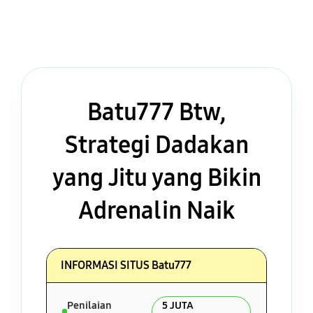
Batu777 Btw,
Strategi Dadakan
yang Jitu yang Bikin
Adrenalin Naik
INFORMASI SITUS Batu777
Penilaian
5 JUTA