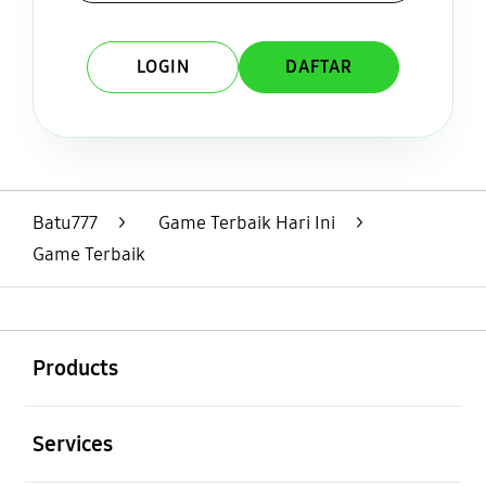
LOGIN
DAFTAR
Layer Popup Close
Batu777
>
Game Terbaik Hari Ini
>
Game Terbaik
Buka
Footer Navigation
Products
Buka
Services
Buka