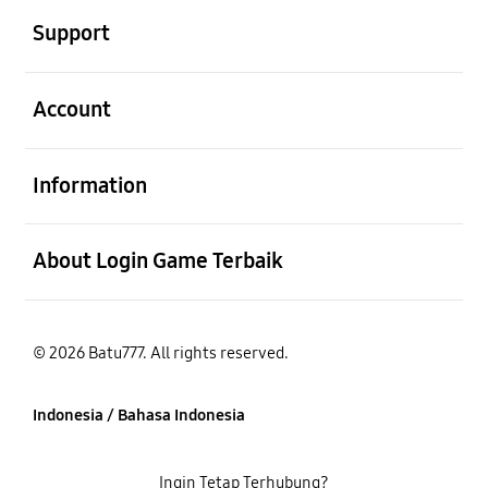
Support
Buka
Account
Buka
Information
Buka
About Login Game Terbaik
© 2026 Batu777. All rights reserved.
Indonesia / Bahasa Indonesia
Ingin Tetap Terhubung?