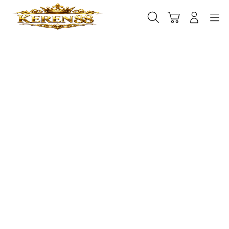
Skip
to
Cari
Troli
Login
Navigation
content