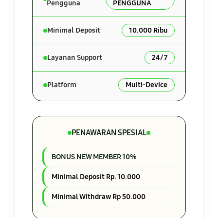
Pengguna
PENGGUNA
Minimal Deposit
10.000 Ribu
Layanan Support
24/7
Platform
Multi-Device
PENAWARAN SPESIAL
BONUS NEW MEMBER 10%
Minimal Deposit Rp. 10.000
Minimal Withdraw Rp 50.000