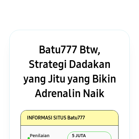
Batu777 Btw,
Strategi Dadakan
yang Jitu yang Bikin
Adrenalin Naik
INFORMASI SITUS Batu777
Penilaian
5 JUTA